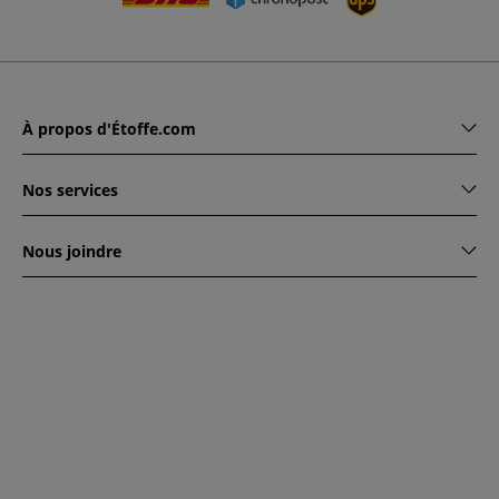
À propos d'Étoffe.com
Nos services
Nous joindre
www.etoffe.com - Copyright © 2026
Tous droits réservés
14
rue Hugede, 94340 JOINVILLE-LE-PONT, France
Ce site est protégé par reCAPTCHA. Les règles de
confidentialité et conditions d'utilisation de Google
s'appliquent.