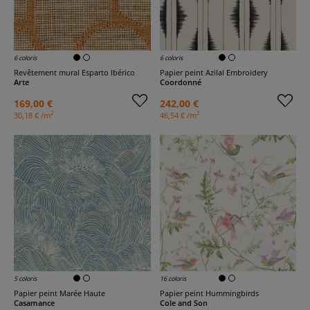
6 coloris
6 coloris
Revêtement mural Esparto Ibérico
Papier peint Azilal Embroidery
Arte
Coordonné
169,00 €
242,00 €
2
2
30,18 € /m
46,54 € /m
5 coloris
16 coloris
Papier peint Marée Haute
Papier peint Hummingbirds
Casamance
Cole and Son