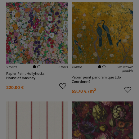
9 coloris
2 tailles
4 coloris
Sur-mesure
possible
Papier Peint Hollyhocks
Papier peint panoramique Edo
House of Hackney
Coordonné
220,00 €
2
59,70 € /m