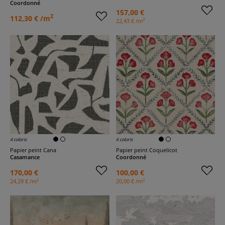
Coordonné
157,00 €
2
112,30 € /m
2
22,43 € /m
4 coloris
6 coloris
Papier peint Cana
Papier peint Coquelicot
Casamance
Coordonné
170,00 €
100,00 €
2
2
24,29 € /m
20,00 € /m