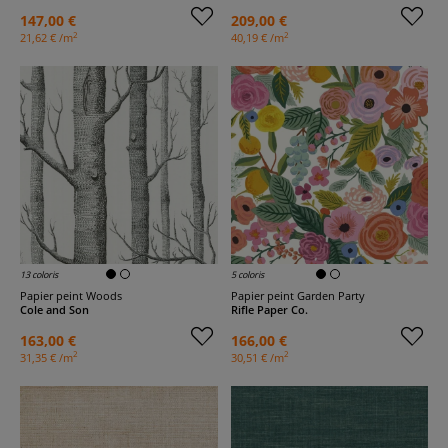
147,00 €
209,00 €
2
2
21,62 € /m
40,19 € /m
13 coloris
5 coloris
Papier peint Woods
Papier peint Garden Party
Cole and Son
Rifle Paper Co.
163,00 €
166,00 €
2
2
31,35 € /m
30,51 € /m