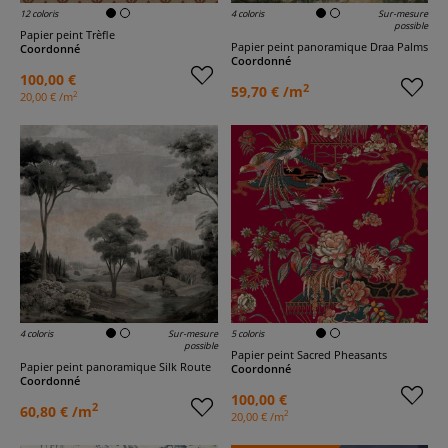
12 coloris
4 coloris
Sur-mesure
possible
Papier peint Trèfle
Papier peint panoramique Draa Palms
Coordonné
Coordonné
100,00 €
2
59,70 € /m
2
20,00 € /m
4 coloris
Sur-mesure
5 coloris
possible
Papier peint Sacred Pheasants
Papier peint panoramique Silk Route
Coordonné
Coordonné
100,00 €
2
60,80 € /m
2
20,00 € /m