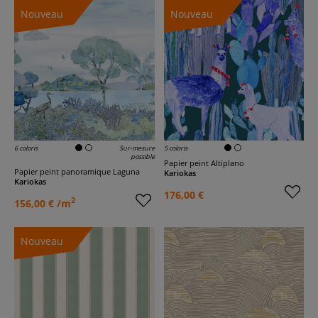
Nouveau
Nouveau
6 coloris
Sur-mesure
5 coloris
possible
Papier peint Altiplano
Papier peint panoramique Laguna
Kariokas
Kariokas
176,00 €
2
156,00 € /m
Nouveau