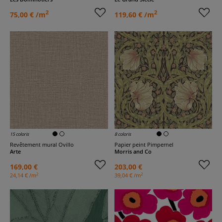
2
2
75,00 € /m
119,60 € /m
15 coloris
8 coloris
Revêtement mural Ovillo
Papier peint Pimpernel
Arte
Morris and Co
169,00 €
203,00 €
2
2
24,14 € /m
39,04 € /m