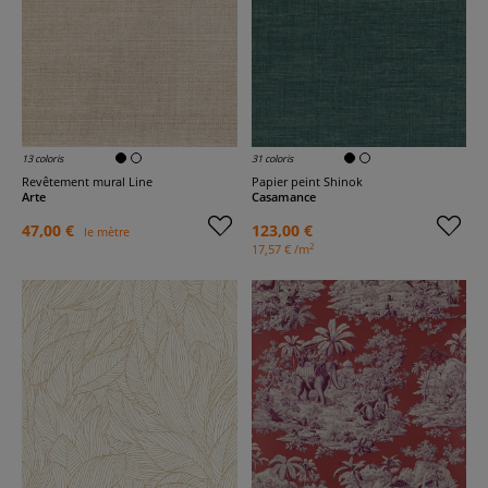
13 coloris
31 coloris
Revêtement mural Line
Papier peint Shinok
Arte
Casamance
47,00 €
123,00 €
le mètre
2
17,57 € /m