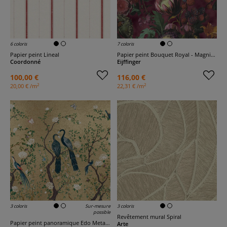
6 coloris
7 coloris
Papier peint Lineal
Papier peint Bouquet Royal - Magnifique
Coordonné
Eijffinger
100,00 €
116,00 €
2
2
20,00 € /m
22,31 € /m
3 coloris
Sur-mesure
3 coloris
possible
Revêtement mural Spiral
Papier peint panoramique Edo Metallics
Arte