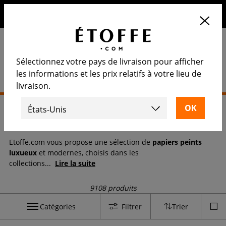
10€ de remise sur votre prochaine commande en vous
inscrivant à notre newsletter
Sélectionnez votre pays de livraison pour afficher
les informations et les prix relatifs à votre lieu de
livraison.
Accueil
>
Papier peint
Papier peint
Etoffe.com vous propose une sélection de
papiers peints
luxueux
et modernes, choisis dans les
collections
...
Lire la suite
9108 produits
Catégories
Filtrer
Trier