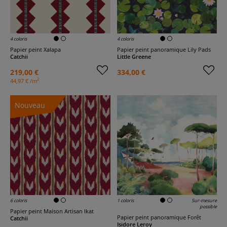
4 coloris
4 coloris
Papier peint Xalapa
Papier peint panoramique Lily Pads
Catchii
Little Greene
219,00 €
334,00 €
2
44,97 € /m
Nouveau
6 coloris
1 coloris
Sur-mesure
possible
Papier peint Maison Artisan Ikat
Papier peint panoramique Forêt
Catchii
Isidore Leroy