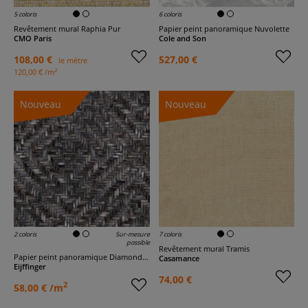
5 coloris
6 coloris
Revêtement mural Raphia Pur
Papier peint panoramique Nuvolette
CMO Paris
Cole and Son
108,00 €
527,00 €
le mètre
2
120,00 € /m
Nouveau
Nouveau
2 coloris
Sur-mesure
7 coloris
possible
Revêtement mural Tramis
Papier peint panoramique Diamond Weave - Terra
Casamance
Eijffinger
74,00 €
2
58,00 € /m