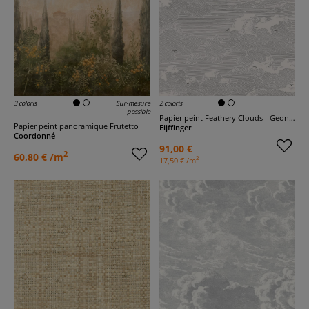
3 coloris
Sur-mesure
2 coloris
possible
Papier peint Feathery Clouds - Geonature
Papier peint panoramique Frutetto
Eijffinger
Coordonné
91,00 €
2
60,80 € /m
2
17,50 € /m