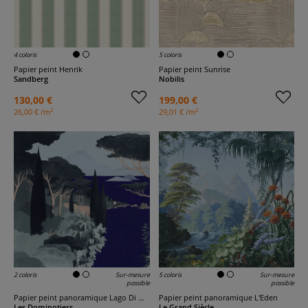
4 coloris
5 coloris
Papier peint Henrik
Papier peint Sunrise
Sandberg
Nobilis
130,00 €
199,00 €
2
2
26,00 € /m
29,01 € /m
2 coloris
Sur-mesure
5 coloris
Sur-mesure
possible
possible
Papier peint panoramique Lago Di Garda
Papier peint panoramique L'Eden
Les Dominotiers
Le Grand Siècle