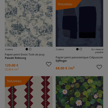
Nouveau
3 coloris
2 coloris
Sur-mesure
possible
Papier peint Erotic Toile de Jouy
Papier peint panoramique Crépuscule
Pascale Risbourg
Eijffinger
129,00 €
2
68,00 € /m
2
25,80 € /m
Nouveau