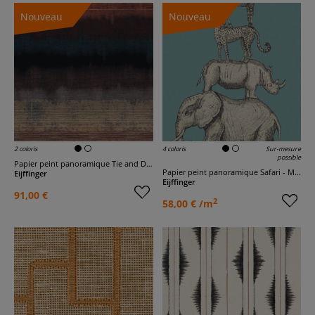
Nouveau
Nouveau
2 coloris
4 coloris
Sur-mesure
possible
Papier peint panoramique Tie and Dye Watercolor - Terra
Papier peint panoramique Safari - Mini Me
Eijffinger
Eijffinger
91,00 €
2
58,00 € /m