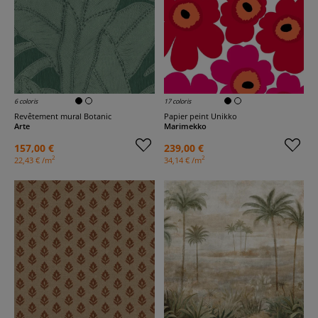
6 coloris
17 coloris
Revêtement mural Botanic
Papier peint Unikko
Arte
Marimekko
157,00 €
239,00 €
2
2
22,43 € /m
34,14 € /m