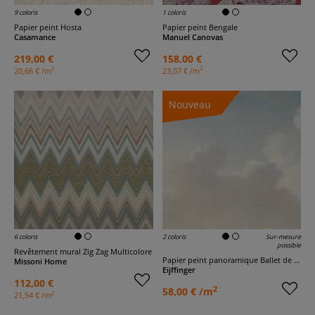
9 coloris
1 coloris
Papier peint Hosta
Papier peint Bengale
Casamance
Manuel Canovas
219,00 €
158,00 €
2
2
20,66 € /m
23,07 € /m
Nouveau
6 coloris
2 coloris
Sur-mesure
possible
Revêtement mural Zig Zag Multicolore
Papier peint panoramique Ballet de nuages
Missoni Home
Eijffinger
112,00 €
2
58,00 € /m
2
21,54 € /m