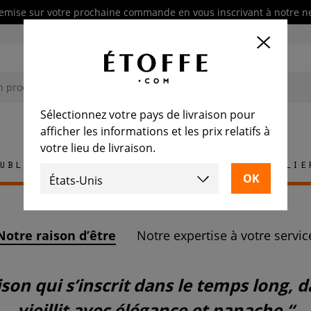
emise sur votre prochaine commande en vous inscrivant à notre n
Sélectionnez votre pays de livraison pour
afficher les informations et les prix relatifs à
votre lieu de livraison.
ublement
Tapis
Carrelage
Mobilie
Notre raison d’être
Notre expertise à votre servic
vieillit avec élégance et panache.“