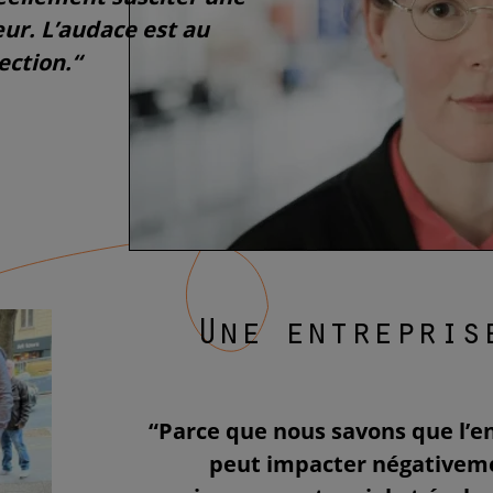
œur. L’audace est au
ection.“
une entrepri
“Parce que nous savons que l’ent
peut impacter négativem