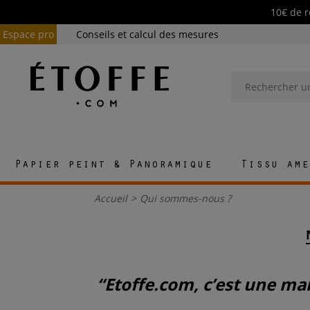
10€ de r
Espace pro
Conseils et calcul des mesures
Papier peint & Panoramique
Tissu ame
Accueil
>
Qui sommes-nous ?
“Etoffe.com, c’est une maison qui s’inscrit dans le temps long, dans le beau qui dure et qui