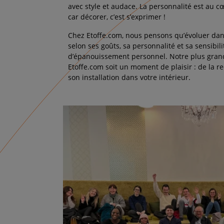
avec style et audace. La personnalité est au 
car décorer, c’est s’exprimer !
Chez Etoffe.com, nous pensons qu’évoluer da
selon ses goûts, sa personnalité et sa sensibili
d’épanouissement personnel. Notre plus grand
Etoffe.com soit un moment de plaisir : de la r
son installation dans votre intérieur.