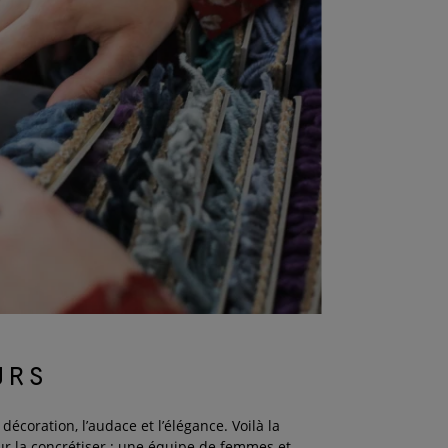
urs
a décoration, l’audace et l’élégance. Voilà la
ur la concrétiser : une équipe de femmes et