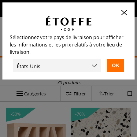
10€ de remise sur votre prochaine commande en vous
inscrivant à notre newsletter
Sélectionnez votre pays de livraison pour afficher
les informations et les prix relatifs à votre lieu de
livraison.
Accueil
>
Outlet
>
L'outlet d'Etoffe.com
>
Carrelage
Carrelage
30 produits
Catégories
Filtrer
Trier
-50%
-70%