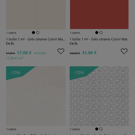
1 coloris
1 coloris
1 boîte 1 m² - Grès cérame Colori Mat Cotone
1 boîte 1 m² - Grès cérame Colori Mat
Ce.Si.
Ce.Si.
17,00 €
31,00 €
la boîte
57,00 €
104,00 €
2
17,00 € /m
-70%
-70%
1 coloris
1 coloris