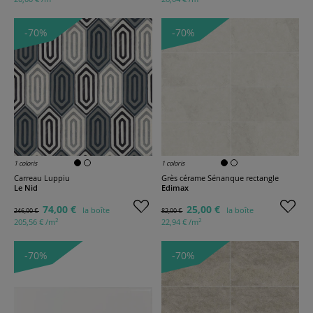
-70%
-70%
1 coloris
1 coloris
Carreau Luppiu
Grès cérame Sénanque rectangle
Le Nid
Edimax
74,00 €
25,00 €
la boîte
la boîte
246,00 €
82,00 €
2
2
205,56 € /m
22,94 € /m
-70%
-70%