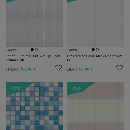
1 coloris
1 coloris
Lot de 11 boîtes 11 m² - Zellige Bejmat Color
Grès cérame Colori Mat - 4 boîtes 4m²
Salima Filali
Ce.Si.
762,00 €
68,00 €
2 541,00 €
228,00 €
-70%
-70%