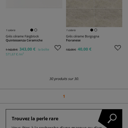
1 coloris
1 coloris
Grès cérame Färgblock
Grès cérame Borgogna
Quintessenza Ceramiche
Fioranese
343,00 €
40,00 €
la boîte
1 142,00 €
132,00 €
2
571,67 € /m
30 produits sur 30.
1
Trouvez la perle rare
Vous êtes à la recherche d’une marque ou d’un