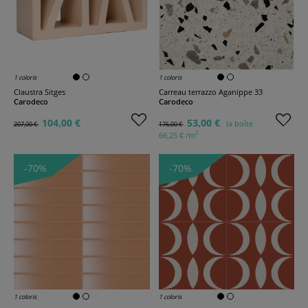
1 coloris
1 coloris
Claustra Sitges
Carreau terrazzo Aganippe 33
Carodeco
Carodeco
104,00 €
53,00 €
la boîte
207,00 €
176,00 €
2
66,25 € /m
-70%
-70%
1 coloris
1 coloris