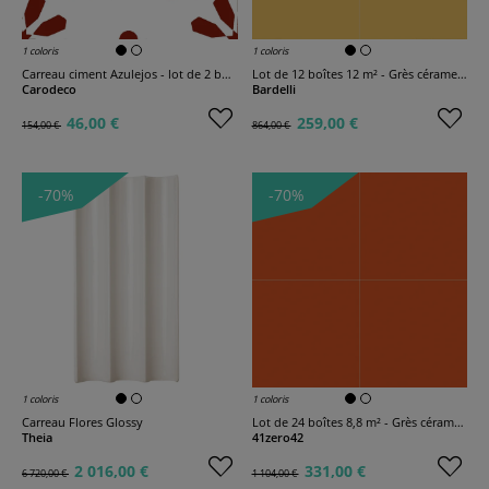
1 coloris
1 coloris
Carreau ciment Azulejos - lot de 2 boîtes
Lot de 12 boîtes 12 m² - Grès cérame Cromia carré
Carodeco
Bardelli
46,00 €
259,00 €
154,00 €
864,00 €
-70%
-70%
1 coloris
1 coloris
Carreau Flores Glossy
Lot de 24 boîtes 8,8 m² - Grès cérame Pixel 41
Theia
41zero42
2 016,00 €
331,00 €
6 720,00 €
1 104,00 €