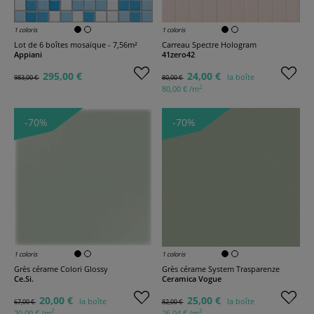
1 coloris
1 coloris
Lot de 6 boîtes mosaïque - 7,56m²
Carreau Spectre Hologram
Appiani
41zero42
295,00 €
24,00 €
la boîte
983,00 €
80,00 €
2
80,00 € /m
-70%
-70%
1 coloris
1 coloris
Grès cérame Colori Glossy
Grès cérame System Trasparenze
Ce.Si.
Ceramica Vogue
20,00 €
25,00 €
la boîte
la boîte
67,00 €
82,00 €
2
2
20,00 € /m
26,04 € /m