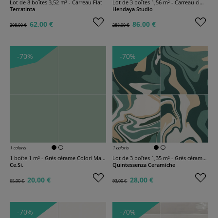
Lot de 8 boîtes 3,52 m² - Carreau Flat
Lot de 3 boîtes 1,56 m² - Carreau ciment Salamandre
Terratinta
Hendaya Studio
62,00 €
86,00 €
208,00 €
288,00 €
-70%
-70%
1 coloris
1 coloris
1 boîte 1 m² - Grès cérame Colori Mat Aloe
Lot de 3 boîtes 1,35 m² - Grès cérame Fluid
Ce.Si.
Quintessenza Ceramiche
20,00 €
28,00 €
65,00 €
93,00 €
-70%
-70%