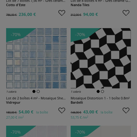
Lot de 7 boîtes 7,56 m² - Grès cérame Limestone
Lot de 8 boîtes 4 m² - Grès cérame Géoterra
Cotto d'Este
Nanda Tiles
236,00 €
94,00 €
786,00 €
312,00 €
-70%
-70%
1 coloris
1 coloris
Lot de 2 boîtes 4 m² - Mosaïque Shell 38 mm
Mosaïque Distortion 1 - 1 boîte 0.8m²
Vidrepur
Bardelli
54,00 €
43,00 €
la boîte
la boîte
180,00 €
144,00 €
2
2
27,00 € /m
53,75 € /m
-70%
-70%