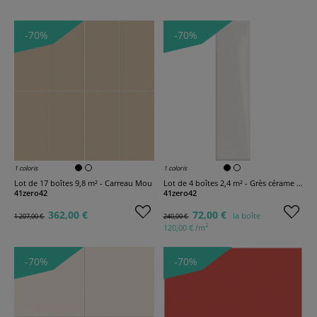
-70%
-70%
1 coloris
1 coloris
Lot de 17 boîtes 9,8 m² - Carreau Mou
Lot de 4 boîtes 2,4 m² - Grès cérame Kappa Uni
41zero42
41zero42
362,00 €
72,00 €
la boîte
1 207,00 €
240,00 €
2
120,00 € /m
-70%
-70%