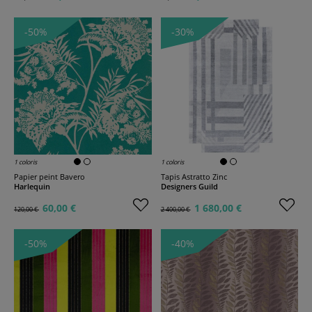
-50%
-30%
1 coloris
1 coloris
Papier peint Bavero
Tapis Astratto Zinc
Harlequin
Designers Guild
60,00 €
1 680,00 €
120,00 €
2 400,00 €
-50%
-40%