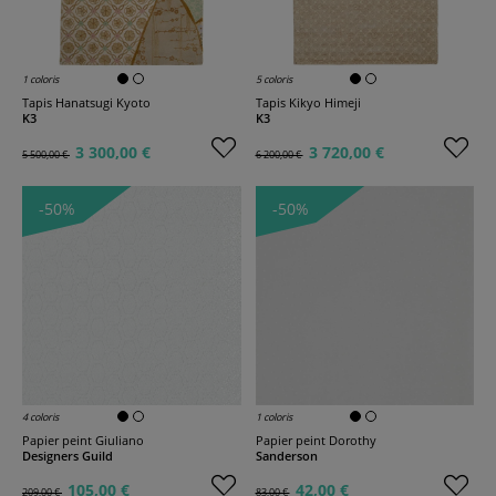
1 coloris
5 coloris
Tapis Hanatsugi Kyoto
Tapis Kikyo Himeji
K3
K3
3 300,00 €
3 720,00 €
5 500,00 €
6 200,00 €
-50%
-50%
4 coloris
1 coloris
Papier peint Giuliano
Papier peint Dorothy
Designers Guild
Sanderson
105,00 €
42,00 €
209,00 €
83,00 €