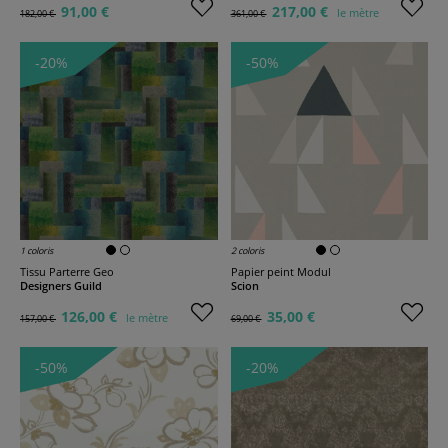
91,00 €
217,00 €
le mètre
182,00 €
361,00 €
-20%
-50%
1 coloris
2 coloris
Tissu Parterre Geo
Papier peint Modul
Designers Guild
Scion
126,00 €
35,00 €
le mètre
157,00 €
69,00 €
-50%
-20%