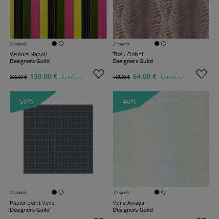
2 coloris
2 coloris
Velours Napoli
Tissu Odhni
Designers Guild
Designers Guild
130,00 €
64,00 €
le mètre
le mètre
260,00 €
107,00 €
-50%
-40%
2 coloris
3 coloris
Papier peint Vever
Voile Amaya
Designers Guild
Designers Guild