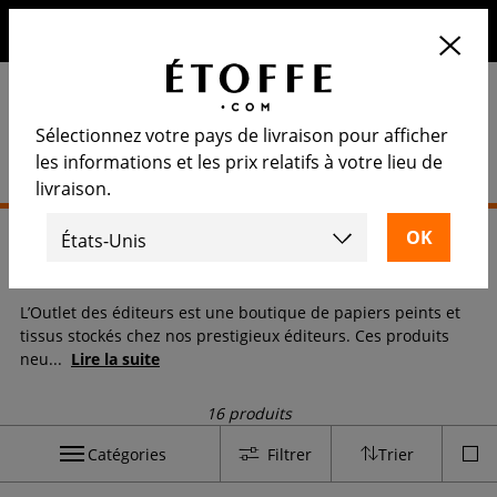
10€ de remise sur votre prochaine commande en vous
inscrivant à notre newsletter
Sélectionnez votre pays de livraison pour afficher
les informations et les prix relatifs à votre lieu de
livraison.
Accueil
>
Outlet
>
L'outlet des éditeurs
L'outlet des éditeurs
L’Outlet des éditeurs est une boutique de papiers peints et
tissus stockés chez nos prestigieux éditeurs. Ces produits
neu
...
Lire la suite
16 produits
Catégories
Filtrer
Trier