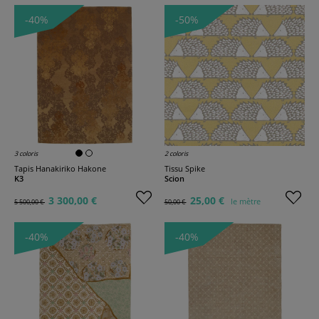
-40%
-50%
3 coloris
2 coloris
Tapis Hanakiriko Hakone
Tissu Spike
K3
Scion
3 300,00 €
25,00 €
le mètre
5 500,00 €
50,00 €
-40%
-40%