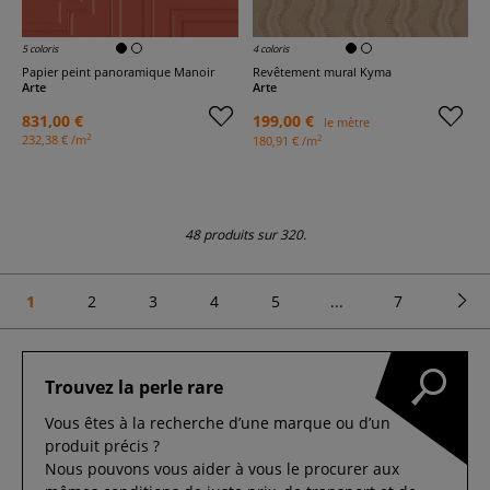
5 coloris
4 coloris
Papier peint panoramique Manoir
Revêtement mural Kyma
Arte
Arte
831,00 €
199,00 €
le mètre
2
2
232,38 € /m
180,91 € /m
48 produits sur 320.
1
2
3
4
5
...
7
Trouvez la perle rare
Vous êtes à la recherche d’une marque ou d’un
produit précis ?
Nous pouvons vous aider à vous le procurer aux