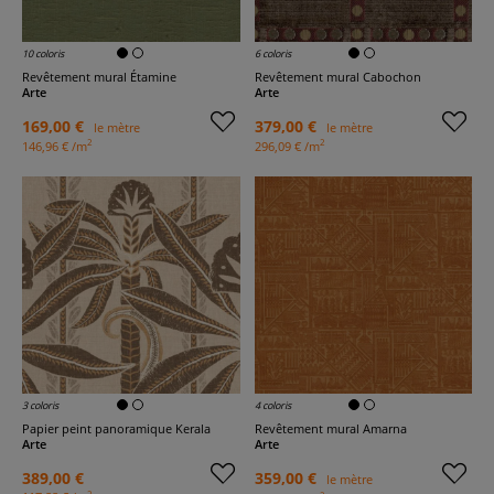
10 coloris
6 coloris
Revêtement mural Étamine
Revêtement mural Cabochon
Arte
Arte
169,00 €
379,00 €
le mètre
le mètre
2
2
146,96 € /m
296,09 € /m
3 coloris
4 coloris
Papier peint panoramique Kerala
Revêtement mural Amarna
Arte
Arte
389,00 €
359,00 €
le mètre
2