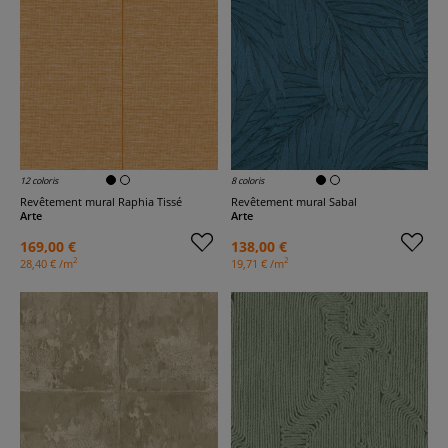
12 coloris
8 coloris
Revêtement mural Raphia Tissé
Revêtement mural Sabal
Arte
Arte
169,00 €
138,00 €
2
2
28,40 € /m
19,71 € /m