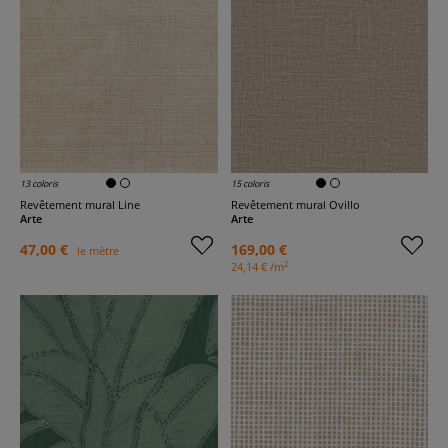
13 coloris
15 coloris
Revêtement mural Line
Revêtement mural Ovillo
Arte
Arte
47,00 €
169,00 €
le mètre
2
24,14 € /m