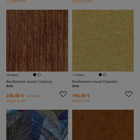
2
117,88 € /m
314,91 € /m
10 coloris
17 coloris
Revêtement mural Corduroy
Revêtement mural Chanderi
Arte
Arte
236,00 €
146,00 €
le mètre
2
2
26,07 € /m
174,81 € /m