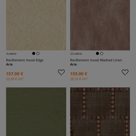
4 coloris
22 coloris
Revêtement mural Edge
Revêtement mural Washed Linen
Arte
Arte
157,00 €
159,00 €
2
2
22,43 € /m
26,72 € /m