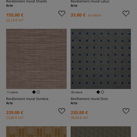
Revêtement mural Shards
Revêtement mural Latus
Arte
Arte
155,00 €
33,00 €
le mètre
2
22,14 € /m
11 coloris
38 coloris
Revêtement mural Sombra
Revêtement mural Dots
Arte
Arte
239,00 €
235,00 €
2
2
23,90 € /m
39,50 € /m