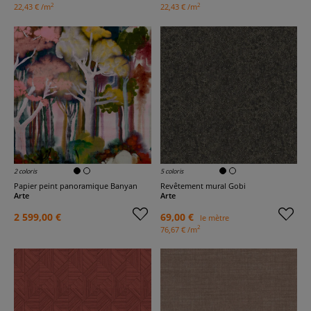
2
2
22,43 € /m
22,43 € /m
2 coloris
5 coloris
Papier peint panoramique Banyan
Revêtement mural Gobi
Arte
Arte
2 599,00 €
69,00 €
le mètre
2
76,67 € /m