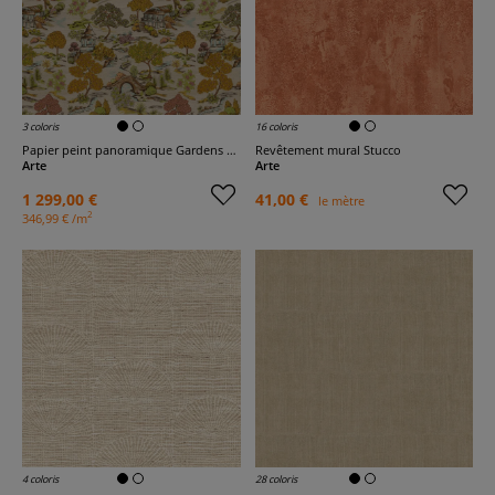
3 coloris
16 coloris
Papier peint panoramique Gardens of Okayama
Revêtement mural Stucco
Arte
Arte
1 299,00 €
41,00 €
le mètre
2
346,99 € /m
4 coloris
28 coloris