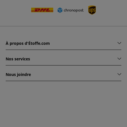
À propos d'Étoffe.com
Nos services
Nous joindre
www.etoffe.com - Copyright © 2026
Tous droits réservés
14
rue Hugede, 94340 JOINVILLE-LE-PONT, France
Ce site est protégé par reCAPTCHA. Les règles de
confidentialité et conditions d'utilisation de Google
s'appliquent.