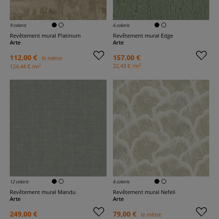
9 coloris
6 coloris
Revêtement mural Platinum
Revêtement mural Edge
Arte
Arte
112,00 €
157,00 €
le mètre
2
2
22,43 € /m
124,44 € /m
12 coloris
6 coloris
Revêtement mural Mandu
Revêtement mural Nefeli
Arte
Arte
249,00 €
79,00 €
le mètre