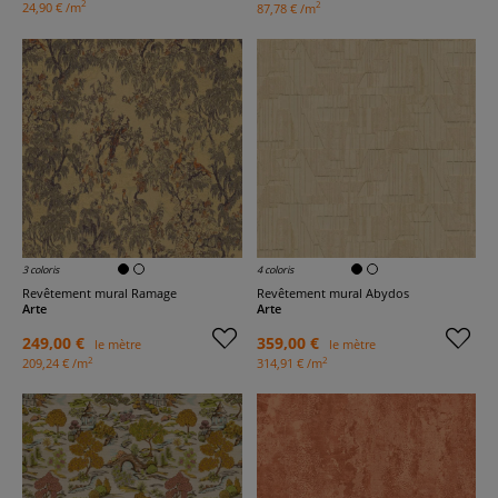
2
2
24,90 € /m
87,78 € /m
3 coloris
4 coloris
Revêtement mural Ramage
Revêtement mural Abydos
Arte
Arte
249,00 €
359,00 €
le mètre
le mètre
2
2
209,24 € /m
314,91 € /m