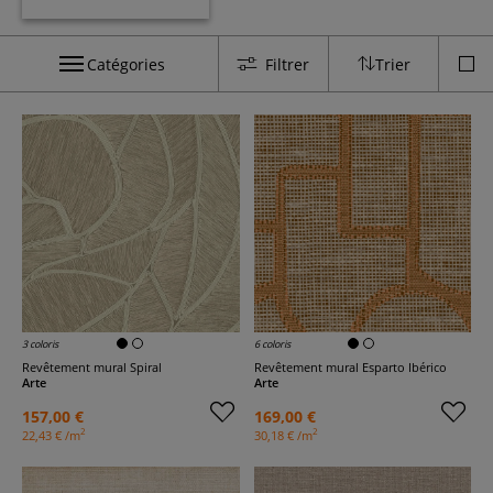
Catégories
Filtrer
Trier
3 coloris
6 coloris
Revêtement mural Spiral
Revêtement mural Esparto Ibérico
Arte
Arte
157,00 €
169,00 €
2
2
22,43 € /m
30,18 € /m