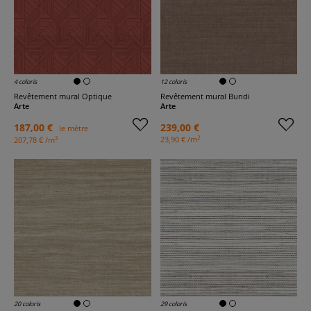
4 coloris
12 coloris
Revêtement mural Optique
Revêtement mural Bundi
Arte
Arte
187,00 €
239,00 €
le mètre
2
2
23,90 € /m
207,78 € /m
20 coloris
29 coloris