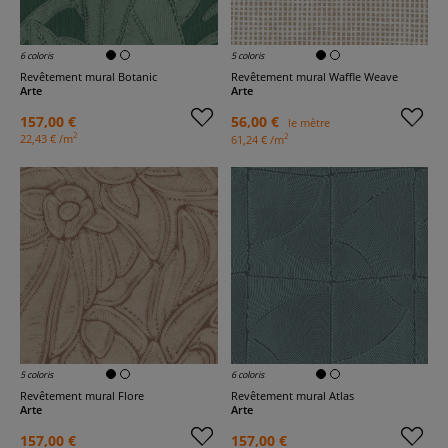
6 coloris
5 coloris
Revêtement mural Botanic
Revêtement mural Waffle Weave
Arte
Arte
157,00 €
56,00 €
le mètre
2
2
22,43 € /m
61,24 € /m
5 coloris
6 coloris
Revêtement mural Flore
Revêtement mural Atlas
Arte
Arte
157,00 €
157,00 €