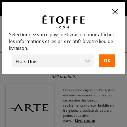
10€ de remise sur votre prochaine commande en vous
inscrivant à notre newsletter
Sélectionnez votre pays de livraison pour afficher
les informations et les prix relatifs à votre lieu de
livraison.
Accueil
>
Papier peint
>
Arte
Arte
320 produits
Depuis son origine en 1981, Arte
est une marque renommée pour
sa passion des beaux
revêtements muraux. Etablie en
Belgique, la société de papiers
peints est active
dans
...
Lire la suite