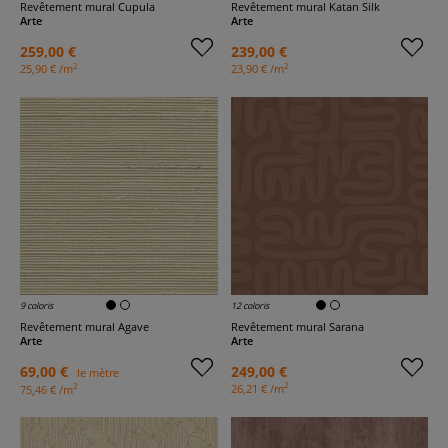
Revêtement mural Cupula
Revêtement mural Katan Silk
Arte
Arte
259,00 €
239,00 €
2
2
25,90 € /m
23,90 € /m
9 coloris
12 coloris
Revêtement mural Agave
Revêtement mural Sarana
Arte
Arte
69,00 €
249,00 €
le mètre
2
2
26,21 € /m
75,46 € /m