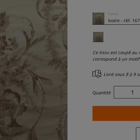
Coloris
Ce tissu est coupé au r
correspond à un motif 
Livré sous
8 à 9 
Quantité