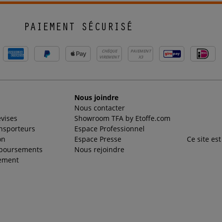
PAIEMENT SÉCURISÉ
CHÈQUE
PAIEMENT
VIREMENT
X3
Nous joindre
Nous contacter
evises
Showroom TFA by Etoffe.com
ansporteurs
Espace Professionnel
on
Espace Presse
Ce site es
mboursements
Nous rejoindre
ement