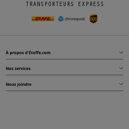
TRANSPORTEURS EXPRESS
À propos d'Étoffe.com
Nos services
Nous joindre
www.etoffe.com - Copyright © 2026
Tous droits réservés
14
rue Hugede, 94340 JOINVILLE-LE-PONT, France
Ce site est protégé par reCAPTCHA. Les règles de
confidentialité et conditions d'utilisation de Google