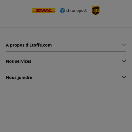
À propos d'Étoffe.com
Nos services
Nous joindre
www.etoffe.com - Copyright © 2026
Tous droits réservés
14
rue Hugede, 94340 JOINVILLE-LE-PONT, France
Ce site est protégé par reCAPTCHA. Les règles de
confidentialité et conditions d'utilisation de Google
s'appliquent.