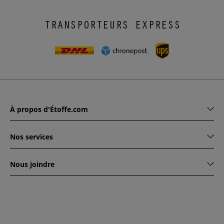
TRANSPORTEURS EXPRESS
À propos d'Étoffe.com
Nos services
Nous joindre
www.etoffe.com - Copyright © 2026
Tous droits réservés
14
rue Hugede, 94340 JOINVILLE-LE-PONT, France