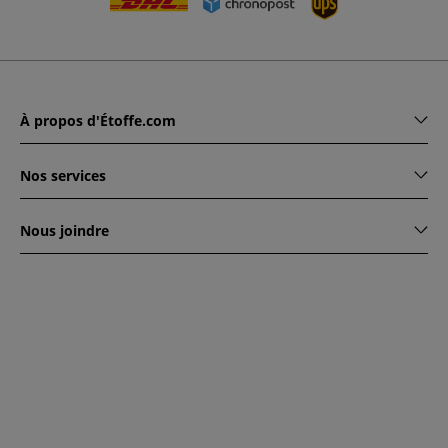
À propos d'Étoffe.com
Nos services
Nous joindre
www.etoffe.com - Copyright © 2026
Tous droits réservés
14
rue Hugede, 94340 JOINVILLE-LE-PONT, France
Ce site est protégé par reCAPTCHA. Les règles de
confidentialité et conditions d'utilisation de Google
s'appliquent.