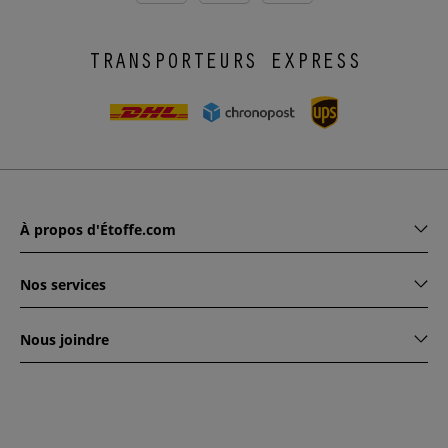
TRANSPORTEURS EXPRESS
À propos d'Étoffe.com
Nos services
Nous joindre
www.etoffe.com - Copyright © 2026
Tous droits réservés
14
rue Hugede, 94340 JOINVILLE-LE-PONT, France