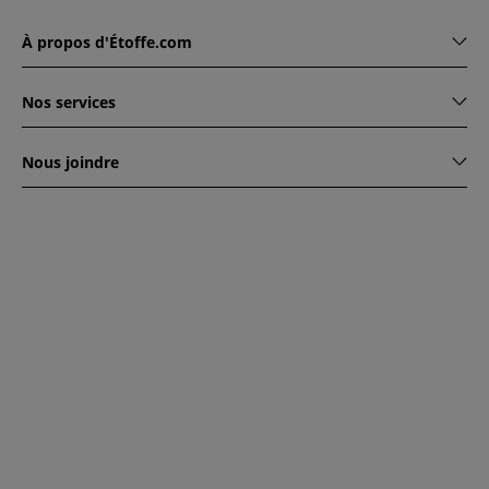
À propos d'Étoffe.com
Nos services
Nous joindre
www.etoffe.com - Copyright © 2026
Tous droits réservés
14
rue Hugede, 94340 JOINVILLE-LE-PONT, France
Ce site est protégé par reCAPTCHA. Les règles de
confidentialité et conditions d'utilisation de Google
s'appliquent.