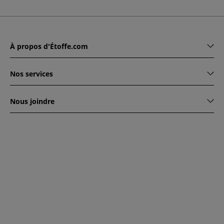
À propos d'Étoffe.com
Nos services
Nous joindre
www.etoffe.com - Copyright © 2026
Tous droits réservés
14
rue Hugede, 94340 JOINVILLE-LE-PONT, France
Ce site est protégé par reCAPTCHA. Les règles de
confidentialité et conditions d'utilisation de Google
s'appliquent.