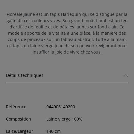
Floreale Jaune est un
tapis
Harlequin qui se distingue par la
gaîté de ces couleurs vives
.
Son grand motif floral est un feu
d'artifice
de feuille et de pétales jaunes sur fond clair.
Ce
modèle apporte de la vita
lité à une pièce, à la manière
d
es
coups de pinceaux sur un tableau abstrait
. Tufté à la main,
ce
tapis en laine vierge joue de son pouvoir revigorant pour
insuffler la joie de vivre chez vous.
Détails techniques
Référence
044906140200
Composition
Laine vierge 100%
Laize/Largeur
140
cm