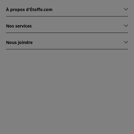
À propos d'Étoffe.com
Nos services
Nous joindre
www.etoffe.com - Copyright © 2026
Tous droits réservés
14
rue Hugede, 94340 JOINVILLE-LE-PONT, France
Ce site est protégé par reCAPTCHA. Les règles de
confidentialité et conditions d'utilisation de Google
s'appliquent.