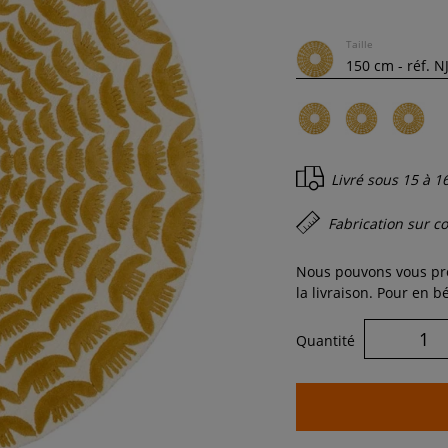
Taille
Livré sous
15 à 1
Fabrication sur 
Nous pouvons vous pro
la livraison. Pour en 
Quantité