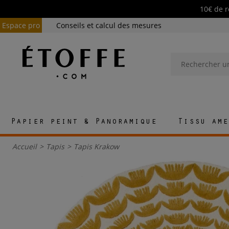
10€ de r
Espace pro
Conseils et calcul des mesures
Papier peint & Panoramique
Tissu ame
Accueil
>
Tapis
>
Tapis Krakow