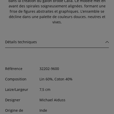
dans la création du galon brodé Calla. Ce modèle met en
avant des spirales soigneusement alignées. formant une
frise de figures abstraites et graphiques. L’ensemble se
décline dans une palette de couleurs douces. neutres et
vives.
Détails techniques
Référence
32202-9600
Composition
Lin 60%, Coton 40%
Laize/Largeur
7,5
cm
Designer
Michael Aiduss
Origine de
Inde