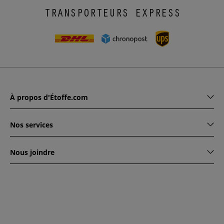
TRANSPORTEURS EXPRESS
À propos d'Étoffe.com
Nos services
Nous joindre
www.etoffe.com - Copyright © 2026
Tous droits réservés
14
rue Hugede, 94340 JOINVILLE-LE-PONT, France
Ce site est protégé par reCAPTCHA. Les règles de