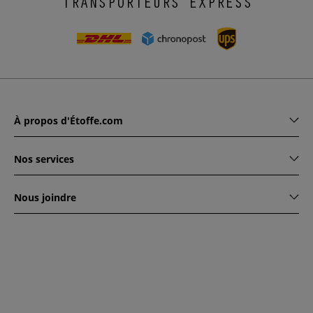
TRANSPORTEURS EXPRESS
À propos d'Étoffe.com
Nos services
Nous joindre
www.etoffe.com - Copyright © 2026
Tous droits réservés
14
rue Hugede, 94340 JOINVILLE-LE-PONT, France
Ce site est protégé par reCAPTCHA. Les règles de
confidentialité et conditions d'utilisation de Google