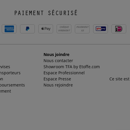
PAIEMENT SÉCURISÉ
CHÈQUE
PAIEMENT
VIREMENT
X3
Nous joindre
Nous contacter
evises
Showroom TFA by Etoffe.com
ansporteurs
Espace Professionnel
on
Espace Presse
Ce site es
mboursements
Nous rejoindre
ement