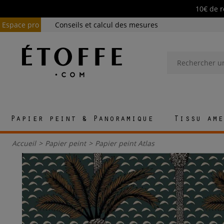
10€ de r
Espace pro
Conseils et calcul des mesures
Papier peint & Panoramique
Tissu ame
Accueil
>
Papier peint
>
Papier peint Atlas