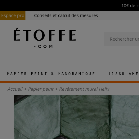
10€ de r
Espace pro
Conseils et calcul des mesures
Papier peint & Panoramique
Tissu ame
Accueil
>
Papier peint
>
Revêtement mural Helix