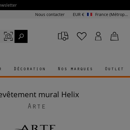
ewsletter
Nous contacter
EUR €
France (Métropolitaine et Corse)
r
Décoration
Nos marques
Outlet
Revêtement mural Helix
Arte