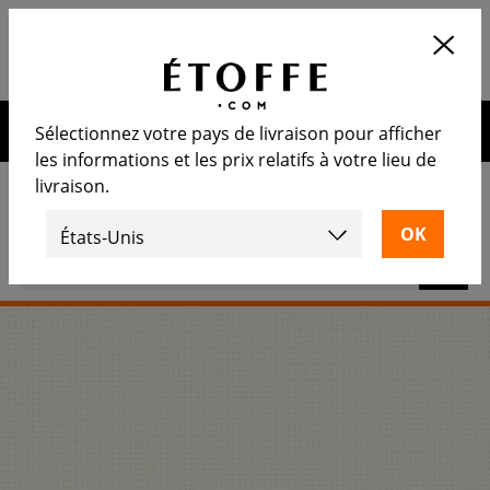
Application
OUVRIR
Calculez le nombre de rouleaux
nécessaire
10€ de remise sur votre prochaine commande en vous
Sélectionnez votre pays de livraison pour afficher
inscrivant à notre newsletter
les informations et les prix relatifs à votre lieu de
livraison.