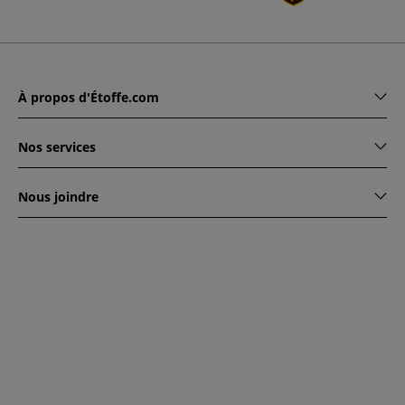
À propos d'Étoffe.com
Nos services
Nous joindre
www.etoffe.com - Copyright © 2026
Tous droits réservés
14
rue Hugede, 94340 JOINVILLE-LE-PONT, France
Ce site est protégé par reCAPTCHA. Les règles de
confidentialité et conditions d'utilisation de Google
s'appliquent.