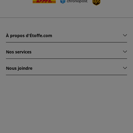
À propos d'Étoffe.com
Nos services
Nous joindre
www.etoffe.com - Copyright © 2026
Tous droits réservés
14
rue Hugede, 94340 JOINVILLE-LE-PONT, France
Ce site est protégé par reCAPTCHA. Les règles de
confidentialité et conditions d'utilisation de Google
s'appliquent.