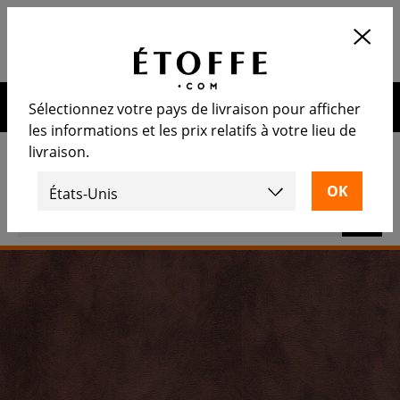
Application
OUVRIR
Calculez le nombre de rouleaux
nécessaire
10€ de remise sur votre prochaine commande en vous
Sélectionnez votre pays de livraison pour afficher
inscrivant à notre newsletter
les informations et les prix relatifs à votre lieu de
livraison.