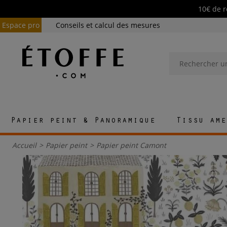
10€ de r
Espace pro
Conseils et calcul des mesures
Papier peint & Panoramique
Tissu ame
Accueil
>
Papier peint
>
Papier peint Camont