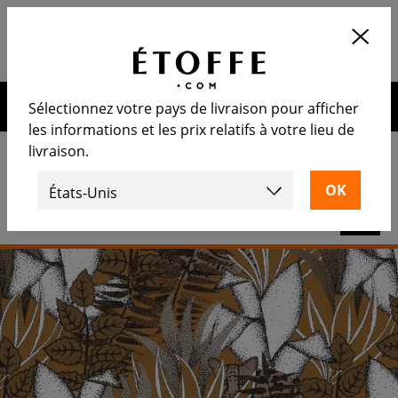
Application
OUVRIR
Calculez le nombre de rouleaux
nécessaire
10€ de remise sur votre prochaine commande en vous
Sélectionnez votre pays de livraison pour afficher
inscrivant à notre newsletter
les informations et les prix relatifs à votre lieu de
livraison.