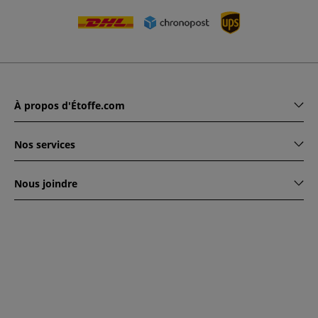
À propos d'Étoffe.com
Nos services
Nous joindre
www.etoffe.com - Copyright © 2026
Tous droits réservés
14
rue Hugede, 94340 JOINVILLE-LE-PONT, France
Ce site est protégé par reCAPTCHA. Les règles de
confidentialité et conditions d'utilisation de Google
s'appliquent.