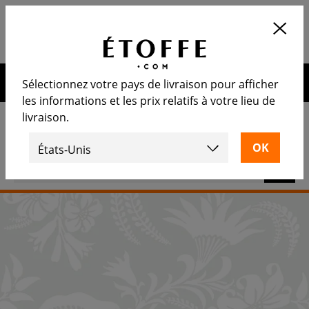
Application
OUVRIR
Calculez le nombre de rouleaux
nécessaire
10€ de remise sur votre prochaine commande en vous
Sélectionnez votre pays de livraison pour afficher
inscrivant à notre newsletter
les informations et les prix relatifs à votre lieu de
livraison.