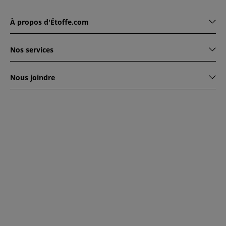
À propos d'Étoffe.com
Nos services
Nous joindre
www.etoffe.com - Copyright © 2026
Tous droits réservés
14
rue Hugede, 94340 JOINVILLE-LE-PONT, France
Ce site est protégé par reCAPTCHA. Les règles de
confidentialité et conditions d'utilisation de Google
s'appliquent.