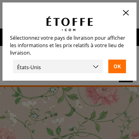
Application
OUVRIR
Calculez le nombre de rouleaux
nécessaire
10€ de remise sur votre prochaine commande en vous
Sélectionnez votre pays de livraison pour afficher
inscrivant à notre newsletter
les informations et les prix relatifs à votre lieu de
livraison.