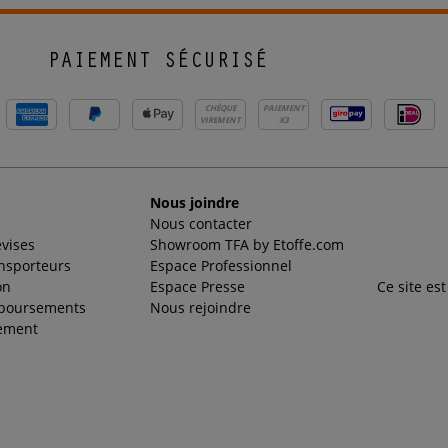
PAIEMENT SÉCURISÉ
CHÈQUE
PAIEMENT
VIREMENT
X3
Nous joindre
Nous contacter
evises
Showroom TFA by Etoffe.com
ansporteurs
Espace Professionnel
on
Espace Presse
Ce site es
mboursements
Nous rejoindre
ement