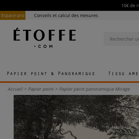
10€ de r
Espace pro
Conseils et calcul des mesures
Papier peint & Panoramique
Tissu ame
Accueil
>
Papier peint
>
Papier peint panoramique Mirage