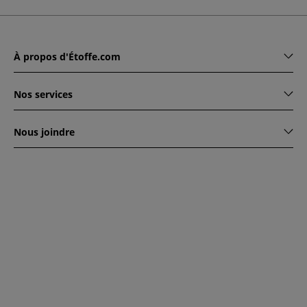
À propos d'Étoffe.com
Nos services
Nous joindre
www.etoffe.com - Copyright © 2026
Tous droits réservés
14
rue Hugede, 94340 JOINVILLE-LE-PONT, France
Ce site est protégé par reCAPTCHA. Les règles de
confidentialité et conditions d'utilisation de Google
s'appliquent.