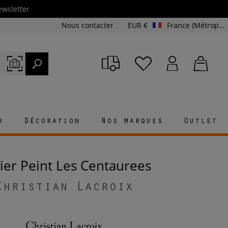
ewsletter
Nous contacter
EUR €
France (Métropolitaine et Corse)
r
Décoration
Nos marques
Outlet
pier Peint Les Centaurees
Christian Lacroix