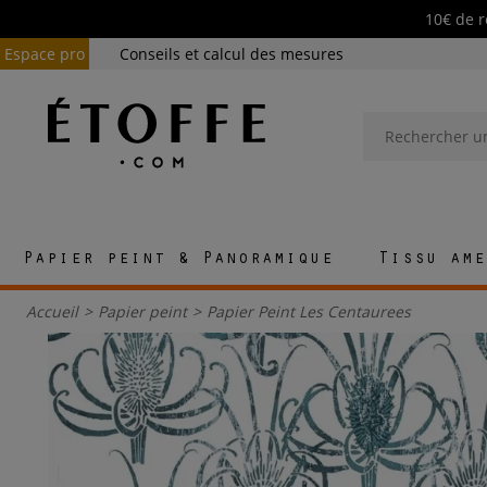
10€ de r
Espace pro
Conseils et calcul des mesures
Papier peint & Panoramique
Tissu ame
Accueil
>
Papier peint
>
Papier Peint Les Centaurees