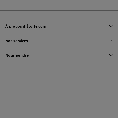
À propos d'Étoffe.com
Nos services
Nous joindre
www.etoffe.com - Copyright © 2026
Tous droits réservés
14
rue Hugede, 94340 JOINVILLE-LE-PONT, France
Ce site est protégé par reCAPTCHA. Les règles de
confidentialité et conditions d'utilisation de Google
s'appliquent.