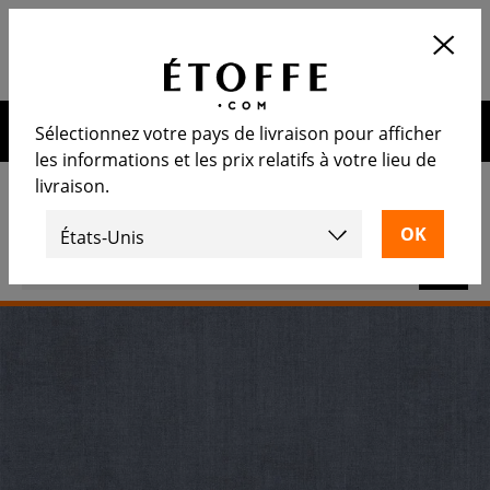
Application
OUVRIR
Calculez le nombre de rouleaux
nécessaire
10€ de remise sur votre prochaine commande en vous
Sélectionnez votre pays de livraison pour afficher
inscrivant à notre newsletter
les informations et les prix relatifs à votre lieu de
livraison.