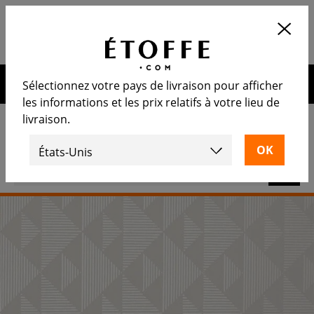
Application
OUVRIR
Calculez le nombre de rouleaux
nécessaire
10€ de remise sur votre prochaine commande en vous
Sélectionnez votre pays de livraison pour afficher
inscrivant à notre newsletter
les informations et les prix relatifs à votre lieu de
livraison.