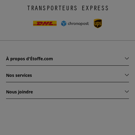
TRANSPORTEURS EXPRESS
À propos d'Étoffe.com
Nos services
Nous joindre
www.etoffe.com - Copyright © 2026
Tous droits réservés
14
rue Hugede, 94340 JOINVILLE-LE-PONT, France
Ce site est protégé par reCAPTCHA. Les règles de