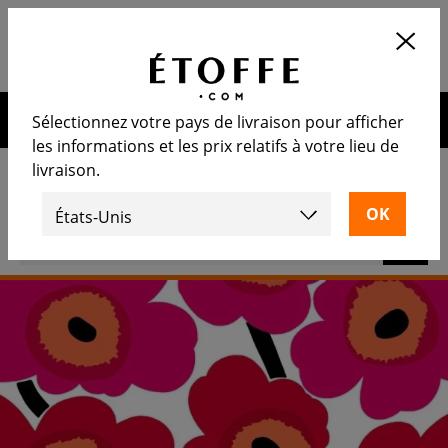
Application
OUVRIR
Calculez le nombre de rouleaux
nécessaire
10€ de remise sur votre prochaine commande en vous
Sélectionnez votre pays de livraison pour afficher
inscrivant à notre newsletter
les informations et les prix relatifs à votre lieu de
livraison.