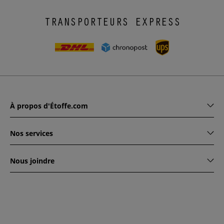
TRANSPORTEURS EXPRESS
À propos d'Étoffe.com
Nos services
Nous joindre
www.etoffe.com - Copyright © 2026
Tous droits réservés
14
rue Hugede, 94340 JOINVILLE-LE-PONT, France
Ce site est protégé par reCAPTCHA. Les règles de