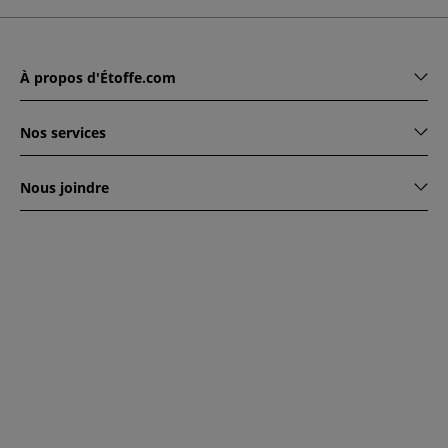
À propos d'Étoffe.com
Nos services
Nous joindre
www.etoffe.com - Copyright © 2026
Tous droits réservés
14
rue Hugede, 94340 JOINVILLE-LE-PONT, France
Ce site est protégé par reCAPTCHA. Les règles de
confidentialité et conditions d'utilisation de Google
s'appliquent.