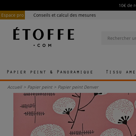
10€ de r
Espace pro
Conseils et calcul des mesures
Papier peint & Panoramique
Tissu ame
Accueil
>
Papier peint
>
Papier peint Denver