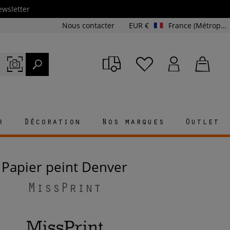
ewsletter
Nous contacter
EUR €
France (Métropolitaine et Corse)
r
Décoration
Nos marques
Outlet
Papier peint Denver
MissPrint