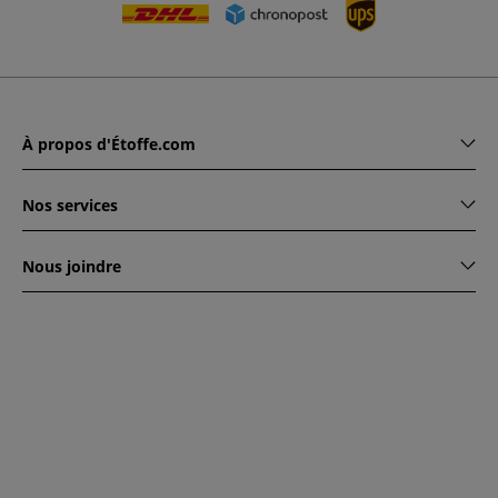
À propos d'Étoffe.com
Nos services
Nous joindre
www.etoffe.com - Copyright © 2026
Tous droits réservés
14
rue Hugede, 94340 JOINVILLE-LE-PONT, France
Ce site est protégé par reCAPTCHA. Les règles de
confidentialité et conditions d'utilisation de Google
s'appliquent.