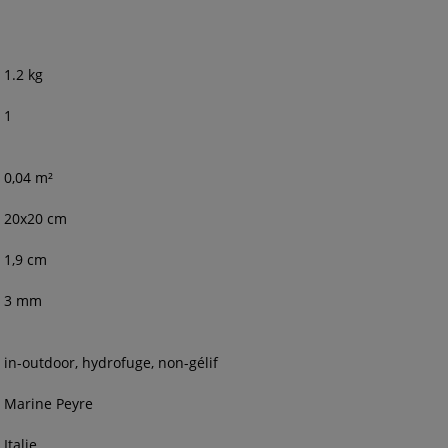
1.2
kg
1
0,04
m²
20
x
20
cm
1,9
cm
3 mm
in-outdoor, hydrofuge, non-gélif
Marine Peyre
Italie