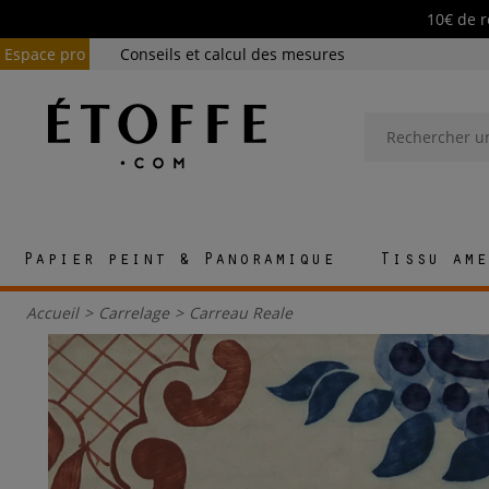
10€ de r
Espace pro
Conseils et calcul des mesures
Papier peint & Panoramique
Tissu ame
Accueil
>
Carrelage
>
Carreau Reale