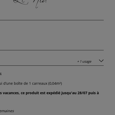
+ 1 usage
4
lui d’une boîte de
1
carreaux (
0,04
m²)
s vacances, ce produit est expédié jusqu'au 28/07 puis à
semaines