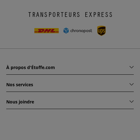
TRANSPORTEURS EXPRESS
À propos d'Étoffe.com
Nos services
Nous joindre
www.etoffe.com - Copyright © 2026
Tous droits réservés
14
rue Hugede, 94340 JOINVILLE-LE-PONT, France