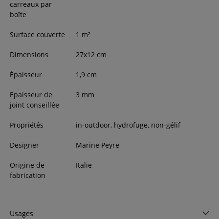
carreaux par
boîte
Surface couverte
1
m²
Dimensions
27
x
12
cm
Épaisseur
1,9
cm
Epaisseur de
3 mm
joint conseillée
Propriétés
in-outdoor, hydrofuge, non-gélif
Designer
Marine Peyre
Origine de
Italie
fabrication
Usages