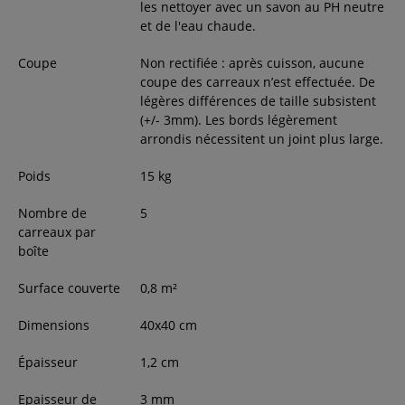
les nettoyer avec un savon au PH neutre
et de l'eau chaude.
Coupe
Non rectifiée : après cuisson, aucune
coupe des carreaux n’est effectuée. De
légères différences de taille subsistent
(+/- 3mm). Les bords légèrement
arrondis nécessitent un joint plus large.
Poids
15
kg
Nombre de
5
carreaux par
boîte
Surface couverte
0,8
m²
Dimensions
40
x
40
cm
Épaisseur
1,2
cm
Epaisseur de
3 mm