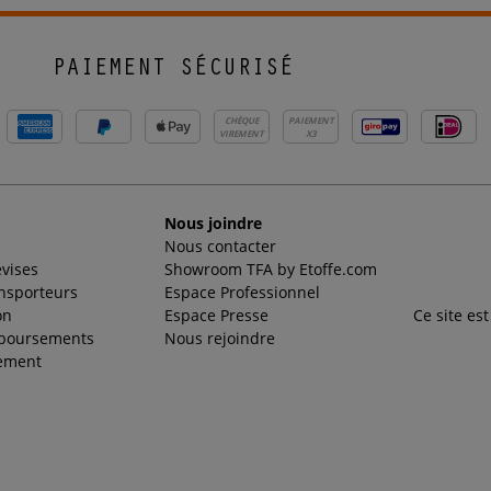
PAIEMENT SÉCURISÉ
CHÈQUE
PAIEMENT
VIREMENT
X3
Nous joindre
Nous contacter
evises
Showroom TFA by Etoffe.com
ansporteurs
Espace Professionnel
on
Espace Presse
Ce site es
mboursements
Nous rejoindre
ement