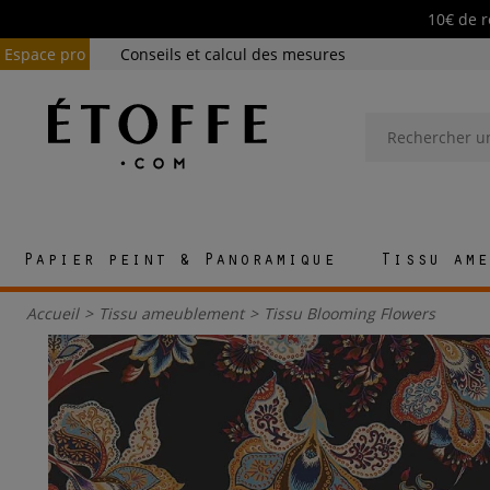
10€ de r
Espace pro
Conseils et calcul des mesures
Papier peint & Panoramique
Tissu ame
Accueil
>
Tissu ameublement
>
Tissu Blooming Flowers