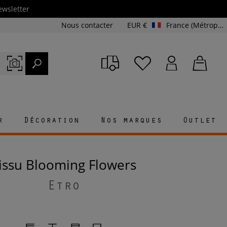
ewsletter
Nous contacter
EUR €
France (Métropolitaine et Corse)
r
Décoration
Nos marques
Outlet
Tissu Blooming Flowers
Etro