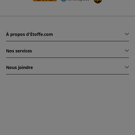
À propos d'Étoffe.com
Nos services
Nous joindre
www.etoffe.com - Copyright © 2026
Tous droits réservés
14
rue Hugede, 94340 JOINVILLE-LE-PONT, France
Ce site est protégé par reCAPTCHA. Les règles de
confidentialité et conditions d'utilisation de Google
s'appliquent.