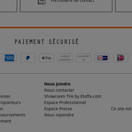
Formulaire de contact
PAIEMENT SÉCURISÉ
CHÈQUE
PAIEMENT
VIREMENT
X3
Nous joindre
Nous contacter
evises
Showroom TFA by Etoffe.com
ansporteurs
Espace Professionnel
on
Espace Presse
Ce site es
mboursements
Nous rejoindre
ement