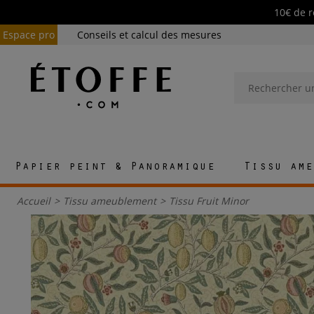
10€ de r
Espace pro
Conseils et calcul des mesures
Papier peint & Panoramique
Tissu ame
Accueil
>
Tissu ameublement
>
Tissu Fruit Minor