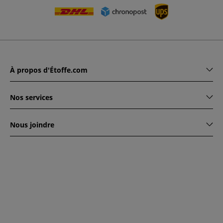
À propos d'Étoffe.com
Nos services
Nous joindre
www.etoffe.com - Copyright © 2026
Tous droits réservés
14
rue Hugede, 94340 JOINVILLE-LE-PONT, France
Ce site est protégé par reCAPTCHA. Les règles de
confidentialité et conditions d'utilisation de Google
s'appliquent.