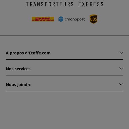
TRANSPORTEURS EXPRESS
À propos d'Étoffe.com
Nos services
Nous joindre
www.etoffe.com - Copyright © 2026
Tous droits réservés
14
rue Hugede, 94340 JOINVILLE-LE-PONT, France
Ce site est protégé par reCAPTCHA. Les règles de
confidentialité et conditions d'utilisation de Google