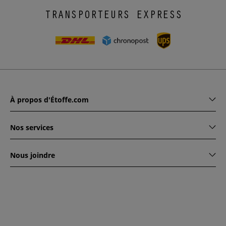
TRANSPORTEURS EXPRESS
À propos d'Étoffe.com
Nos services
Nous joindre
www.etoffe.com - Copyright © 2026
Tous droits réservés
14
rue Hugede, 94340 JOINVILLE-LE-PONT, France
Ce site est protégé par reCAPTCHA. Les règles de