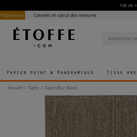
10€ de r
Espace pro
Conseils et calcul des mesures
Papier peint & Panoramique
Tissu ame
Accueil
>
Tapis
>
Tapis Blur Black