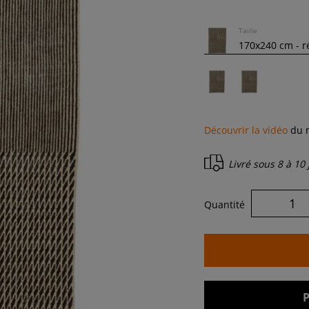
Taille
Découvrir la vidéo
du m
Livré sous
8 à 10
Quantité