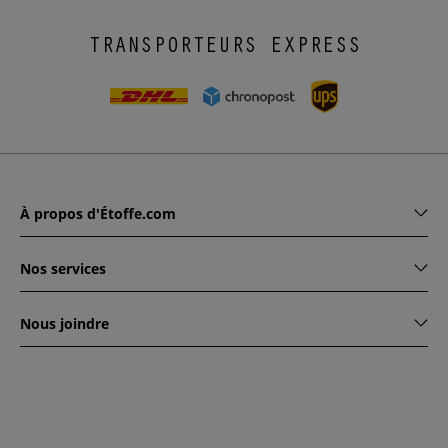
TRANSPORTEURS EXPRESS
À propos d'Étoffe.com
Nos services
Nous joindre
www.etoffe.com - Copyright © 2026
Tous droits réservés
14
rue Hugede, 94340 JOINVILLE-LE-PONT, France
Ce site est protégé par reCAPTCHA. Les règles de