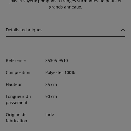
jolis et soyeux pompons à franges surmontés de petits et
grands anneaux.
Détails techniques
Référence
35305-9510
Composition
Polyester 100%
Hauteur
35
cm
Longueur du
90 cm
passement
Origine de
Inde
fabrication