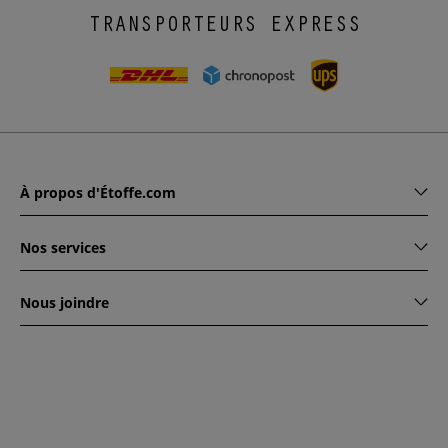
TRANSPORTEURS EXPRESS
À propos d'Étoffe.com
Nos services
Nous joindre
www.etoffe.com - Copyright © 2026
Tous droits réservés
14
rue Hugede, 94340 JOINVILLE-LE-PONT, France
Ce site est protégé par reCAPTCHA. Les règles de
confidentialité et conditions d'utilisation de Google